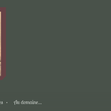
es
Au domaine...