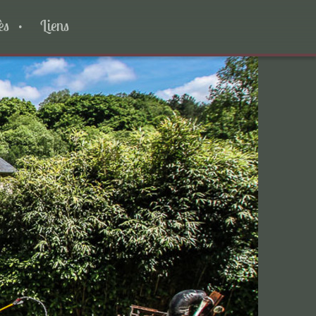
ès
Liens