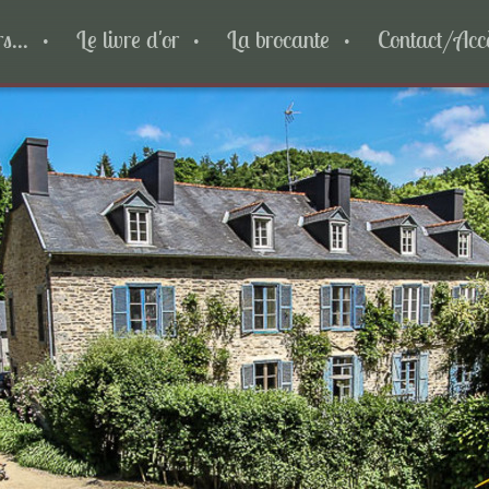
s...
Le livre d'or
La brocante
Contact/Acc